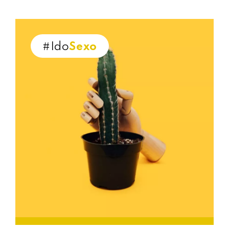
#Ido
Sexo