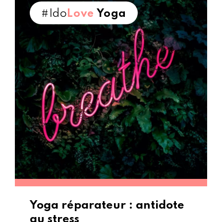
#Ido
Love
Yoga
Yoga réparateur : antidote
au stress