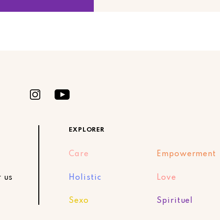
EXPLORER
Care
Empowerment
r us
Holistic
Love
Sexo
Spirituel