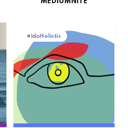
MÉDIUMNITÉ
#Ido
Holistic