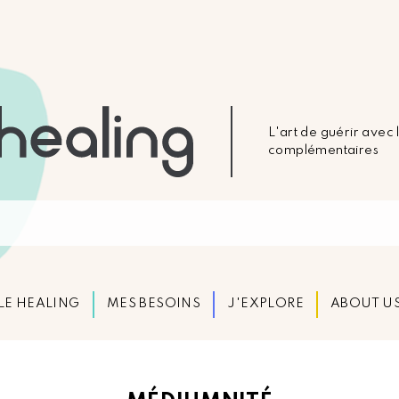
L'art de guérir avec
complémentaires
LE HEALING
MES BESOINS
J'EXPLORE
ABOUT U