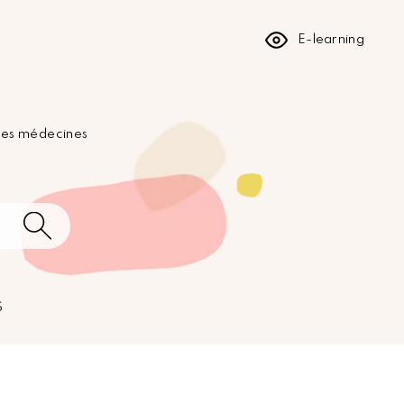
E-learning
 les médecines
S