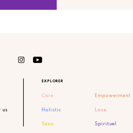
EXPLORER
Care
Empowerment
r us
Holistic
Love
Sexo
Spirituel