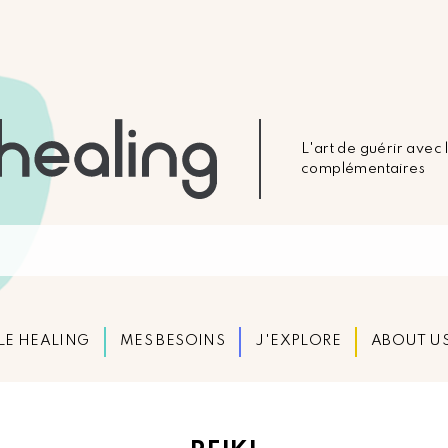
L'art de guérir avec
complémentaires
LE HEALING
MES BESOINS
J'EXPLORE
ABOUT U