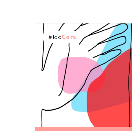
#Ido
Care