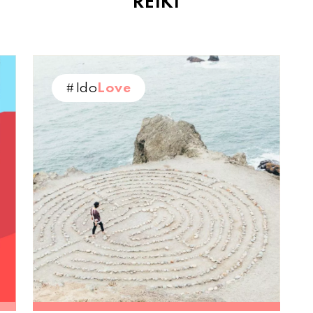
REIKI
#Ido
Love