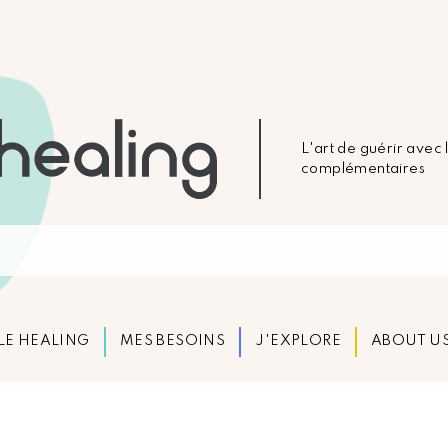
L'art de guérir avec
complémentaires
LE HEALING
MES BESOINS
J'EXPLORE
ABOUT U