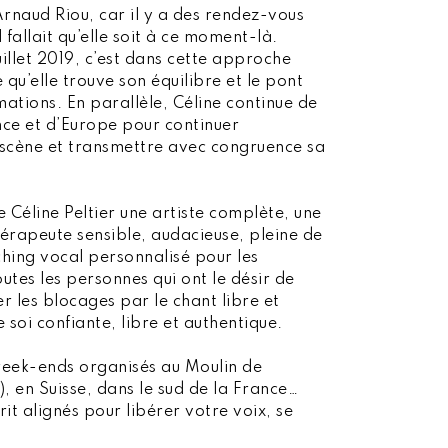
Arnaud Riou, car il y a des rendez-vous
il fallait qu’elle soit à ce moment-là.
Juillet 2019, c’est dans cette approche
re qu’elle trouve son équilibre et le pont
ations. En parallèle, Céline continue de
nce et d’Europe pour continuer
a scène et transmettre avec congruence sa
e Céline Peltier une artiste complète, une
́rapeute sensible, audacieuse, pleine de
ching vocal personnalisé pour les
outes les personnes qui ont le désir de
ever les blocages par le chant libre et
 soi confiante, libre et authentique.
week-ends organisés au Moulin de
, en Suisse, dans le sud de la France…
t alignés pour libérer votre voix, se