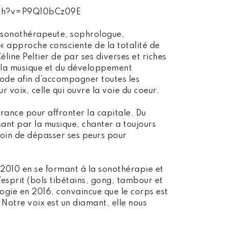
tch?v=P9Q10bCz09E
, sonothérapeute, sophrologue,
« approche consciente de la totalité de
Céline Peltier de par ses diverses et riches
 la musique et du développement
hode afin d’accompagner toutes les
eur voix, celle qui ouvre la voie du coeur.
a France pour affronter la capitale. Du
sant par la musique, chanter a toujours
esoin de dépasser ses peurs pour
en 2010 en se formant à la sonothérapie et
l’esprit (bols tibétains, gong, tambour et
logie en 2016, convaincue que le corps est
« Notre voix est un diamant, elle nous